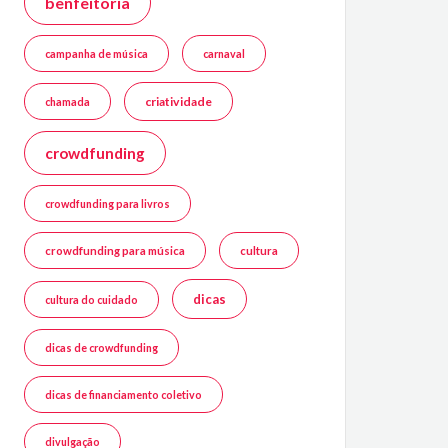
benfeitoria
campanha de música
carnaval
criatividade
chamada
crowdfunding
crowdfunding para livros
crowdfunding para música
cultura
dicas
cultura do cuidado
dicas de crowdfunding
dicas de financiamento coletivo
divulgação