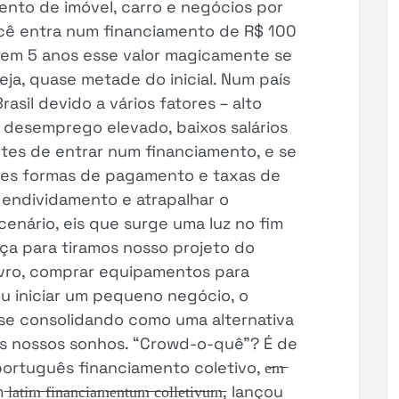
nto de imóvel, carro e negócios por
cê entra num financiamento de R$ 100
 em 5 anos esse valor magicamente se
eja, quase metade do inicial. Num país
asil devido a vários fatores – alto
 desemprego elevado, baixos salários
ntes de entrar num financiamento, e se
ores formas de pagamento e taxas de
e endividamento e atrapalhar o
cenário, eis que surge uma luz no fim
ça para tiramos nosso projeto do
ivro, comprar equipamentos para
 iniciar um pequeno negócio, o
se consolidando como uma alternativa
os nossos sonhos. “Crowd-o-quê”? É de
tuguês financiamento coletivo, e̶m̶
,̶ em ̶l̶a̶t̶i̶m̶ ̶f̶i̶n̶a̶n̶c̶i̶a̶m̶e̶n̶t̶u̶m̶ ̶c̶o̶l̶l̶e̶t̶i̶v̶u̶m̶, lançou