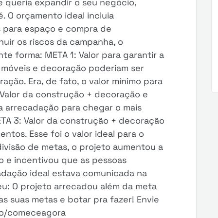
e queria expandir o seu negócio,
 O orçamento ideal incluia
s para espaço e compra de
uir os riscos da campanha, o
te forma: META 1: Valor para garantir a
s móveis e decoração poderiam ser
ração. Era, de fato, o valor mínimo para
: Valor da construção + decoração e
r a arrecadação para chegar o mais
TA 3: Valor da construção + decoração
tos. Esse foi o valor ideal para o
ivisão de metas, o projeto aumentou a
o e incentivou que as pessoas
cadação ideal estava comunicada na
eu: O projeto arrecadou além da meta
 as suas metas e botar pra fazer! Envie
.to/comeceagora