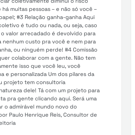
ciar coletivamente diminui o risco
e há muitas pessoas – e não só você –
 papel; #3 Relação ganha-ganha Aqui
oletivo é tudo ou nada, ou seja, caso
 o valor arrecadado é devolvido para
ra nenhum custo pra você e nem para
nha, ou ninguém perde! #4 Comissão
quer colaborar com a gente. Não tem
amente isso que você leu, você
a e personalizada Um dos pilares da
u projeto tem consultoria
natureza dele! Tá com um projeto para
sta pra gente clicando aqui. Será uma
ar o admirável mundo novo do
por Paulo Henrique Reis, Consultor de
itoria