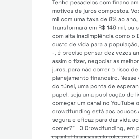
Tenho pesadelos com financiame
motivos de juros compostos. Vo
mil com uma taxa de 8% ao ano,
transformará em R$ 146 mil, ou s
com alta inadimplência como o Br
custo de vida para a população,
-, é preciso pensar dez vezes a
assim o fizer, negociar as melh
juros, para não correr o risco d
planejamento financeiro. Nesse 
do túnel, uma ponta de esperan
papel: seja uma publicação de l
começar um canal no YouTube ou
crowdfunding está aos poucos 
segura e eficaz para dar vida a
comer?” O Crowdfunding, em por
̶e̶s̶p̶a̶n̶h̶o̶l̶ ̶f̶i̶n̶a̶n̶c̶i̶a̶m̶i̶e̶n̶t̶o̶ ̶c̶o̶l̶e̶c̶t̶i̶v̶o̶