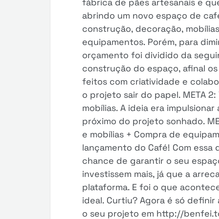
fábrica de pães artesanais e qu
abrindo um novo espaço de café.
construção, decoração, mobília
equipamentos. Porém, para dimin
orçamento foi dividido da seguin
construção do espaço, afinal o
feitos com criatividade e colabo
o projeto sair do papel. META 2
mobílias. A ideia era impulsiona
próximo do projeto sonhado. ME
e mobílias + Compra de equipamen
lançamento do Café! Com essa d
chance de garantir o seu espaç
investissem mais, já que a arre
plataforma. E foi o que acontec
ideal. Curtiu? Agora é só definir
o seu projeto em http://benfei