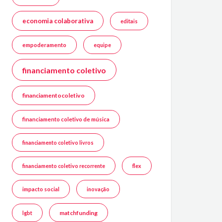
economia colaborativa
editais
empoderamento
equipe
financiamento coletivo
financiamentocoletivo
financiamento coletivo de música
financiamento coletivo livros
financiamento coletivo recorrente
flex
impacto social
inovação
matchfunding
lgbt