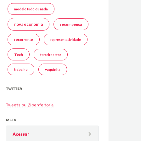
modelo tudo ou nada
nova economia
recompensa
recorrente
representatividade
Tech
terceirosetor
trabalho
vaquinha
TWITTER
Tweets by @benfeitoria
META
Acessar