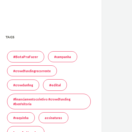
TAGS
#BotaPraFazer
#campanha
#crowdfundingrecorrente
#edital
#crowdunfing
#financiamentocoletivo #crowdfunding
#benfeitoria
#vaquinha
assinaturas