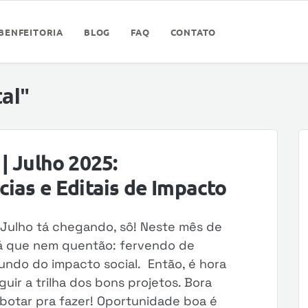
BENFEITORIA
BLOG
FAQ
CONTATO
tal"
| Julho 2025:
ias e Editais de Impacto
#Julho tá chegando, sô! Neste mês de
r tá que nem quentão: fervendo de
mundo do impacto social. Então, é hora
guir a trilha dos bons projetos. Bora
 botar pra fazer! Oportunidade boa é