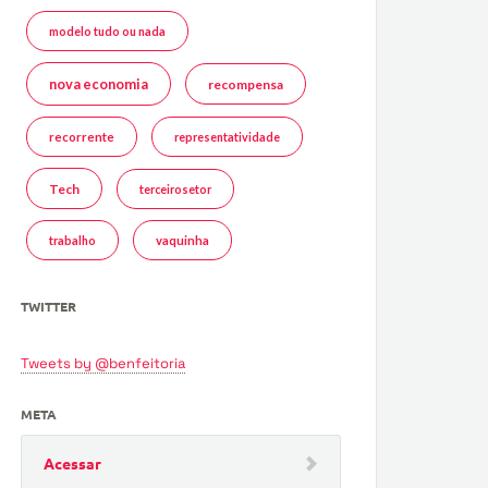
modelo tudo ou nada
nova economia
recompensa
recorrente
representatividade
Tech
terceirosetor
trabalho
vaquinha
TWITTER
Tweets by @benfeitoria
META
Acessar