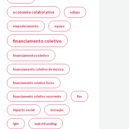
economia colaborativa
editais
empoderamento
equipe
financiamento coletivo
financiamentocoletivo
financiamento coletivo de música
financiamento coletivo livros
financiamento coletivo recorrente
flex
impacto social
inovação
matchfunding
lgbt