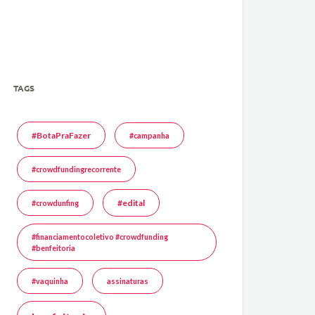
TAGS
#BotaPraFazer
#campanha
#crowdfundingrecorrente
#edital
#crowdunfing
#financiamentocoletivo #crowdfunding
#benfeitoria
#vaquinha
assinaturas