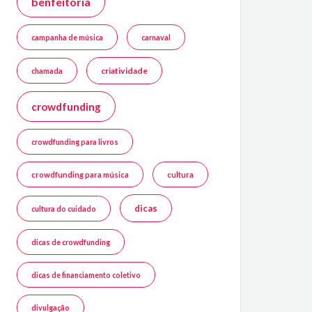
benfeitoria
campanha de música
carnaval
criatividade
chamada
crowdfunding
crowdfunding para livros
crowdfunding para música
cultura
dicas
cultura do cuidado
dicas de crowdfunding
dicas de financiamento coletivo
divulgação