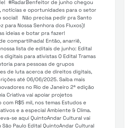
ade! #RadarBenfeitor de junho chegou
, notícias e oportunidades para o setor
o social! Não precisa pedir pra Santo
z para Nossa Senhora dos Fluxos)!
s ideias e botar pra fazer!
e compartilhada! Então, anarriê,
ossa lista de editais de junho: Edital
digitais para ativistas O Edital Tramas
ntoria para pessoas de grupos
s de luta acerca de direitos digitais,
scrições até 06/06/2025. Saiba mais
inovadores no Rio de Janeiro 2ª edição
 Criativa vai apoiar projetos
o com R$5 mil, nos temas Estudos e
tivos e a especial Ambiente & Clima.
reva-se aqui QuintoAndar Cultural vai
m São Paulo Edital QuintoAndar Cultural