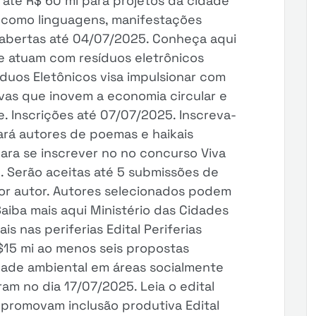
 até R$ 60 mi para projetos da cidade
 como linguagens, manifestações
es abertas até 04/07/2025. Conheça aqui
ue atuam com resíduos eletrônicos
íduos Eletônicos visa impulsionar com
tivas que inovem a economia circular e
. Inscrições até 07/07/2025. Inscreva-
iará autores de poemas e haikais
ara se inscrever no no concurso Viva
al. Serão aceitas até 5 submissões de
por autor. Autores selecionados podem
aiba mais aqui Ministério das Cidades
s nas periferias Edital Periferias
$15 mi ao menos seis propostas
idade ambiental em áreas socialmente
ram no dia 17/07/2025. Leia o edital
e promovam inclusão produtiva Edital