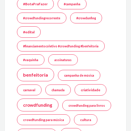
#BotaPraFazer
#campanha
#crowdfundingrecorrente
#crowdunfing
#edital
#financiamentocoletivo #crowdfunding #benfeitoria
#vaquinha
assinaturas
benfeitoria
campanha de música
criatividade
carnaval
chamada
crowdfunding
crowdfunding para livros
crowdfunding para música
cultura