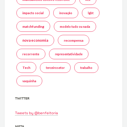
impacto social
inovação
lgbt
matchfunding
modelo tudo ou nada
nova economia
recompensa
recorrente
representatividade
Tech
terceirosetor
trabalho
vaquinha
TWITTER
Tweets by @benfeitoria
META