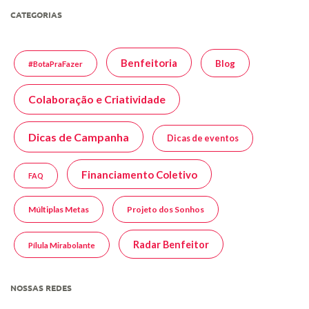
CATEGORIAS
Benfeitoria
Blog
#BotaPraFazer
Colaboração e Criatividade
Dicas de Campanha
Dicas de eventos
Financiamento Coletivo
FAQ
Múltiplas Metas
Projeto dos Sonhos
Radar Benfeitor
Pílula Mirabolante
NOSSAS REDES