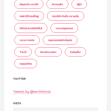
impacto social
inovação
lgbt
matchfunding
modelo tudo ou nada
nova economia
recompensa
recorrente
representatividade
Tech
terceirosetor
trabalho
vaquinha
TWITTER
Tweets by @benfeitoria
META