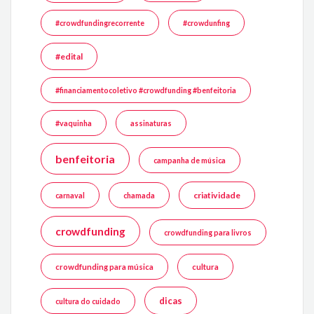
#crowdfundingrecorrente
#crowdunfing
#edital
#financiamentocoletivo #crowdfunding #benfeitoria
#vaquinha
assinaturas
benfeitoria
campanha de música
criatividade
carnaval
chamada
crowdfunding
crowdfunding para livros
crowdfunding para música
cultura
dicas
cultura do cuidado