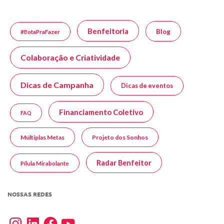
Benfeitoria
Blog
#BotaPraFazer
Colaboração e Criatividade
Dicas de Campanha
Dicas de eventos
Financiamento Coletivo
FAQ
Múltiplas Metas
Projeto dos Sonhos
Radar Benfeitor
Pílula Mirabolante
NOSSAS REDES
Instagram
LinkedIn
Facebook
YouTube