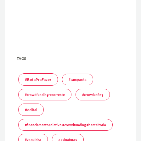
TAGS
#BotaPraFazer
#campanha
#crowdfundingrecorrente
#crowdunfing
#edital
#financiamentocoletivo #crowdfunding #benfeitoria
#vaquinha
assinaturas