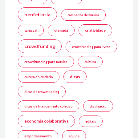
benfeitoria
campanha de música
criatividade
carnaval
chamada
crowdfunding
crowdfunding para livros
crowdfunding para música
cultura
dicas
cultura do cuidado
dicas de crowdfunding
dicas de financiamento coletivo
divulgação
economia colaborativa
editais
empoderamento
equipe