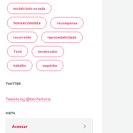
modelo tudo ou nada
nova economia
recompensa
recorrente
representatividade
Tech
terceirosetor
trabalho
vaquinha
TWITTER
Tweets by @benfeitoria
META
Acessar