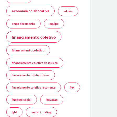
economia colaborativa
editais
empoderamento
equipe
financiamento coletivo
financiamentocoletivo
financiamento coletivo de música
financiamento coletivo livros
financiamento coletivo recorrente
flex
impacto social
inovação
matchfunding
lgbt