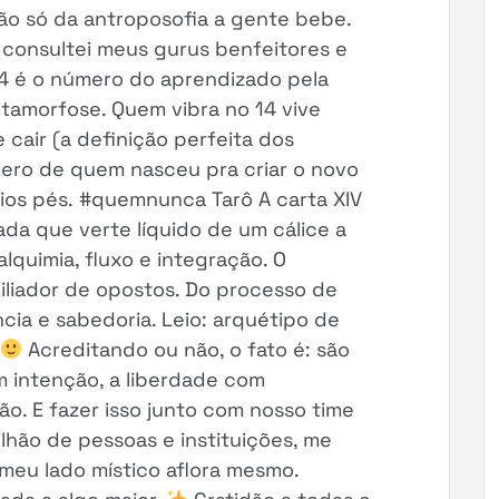
ão só da antroposofia a gente bebe.
 consultei meus gurus benfeitores e
14 é o número do aprendizado pela
etamorfose. Quem vibra no 14 vive
 cair (a definição perfeita dos
ero de quem nasceu pra criar o novo
os pés. #quemnunca Tarô A carta XIV
da que verte líquido de um cálice a
alquimia, fluxo e integração. O
iliador de opostos. Do processo de
ia e sabedoria. Leio: arquétipo de
Acreditando ou não, o fato é: são
m intenção, a liberdade com
o. E fazer isso junto com nosso time
ilhão de pessoas e instituições, me
meu lado místico aflora mesmo.