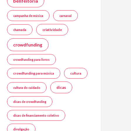
benfeitoria
campanha de música
carnaval
criatividade
chamada
crowdfunding
crowdfunding para livros
crowdfunding para música
cultura
dicas
cultura do cuidado
dicas de crowdfunding
dicas de financiamento coletivo
divulgação