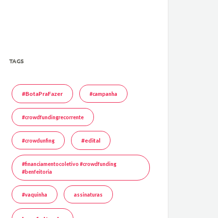
TAGS
#BotaPraFazer
#campanha
#crowdfundingrecorrente
#edital
#crowdunfing
#financiamentocoletivo #crowdfunding
#benfeitoria
#vaquinha
assinaturas