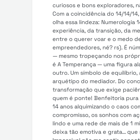
curiosos e bons exploradores, n
Com a coincidência do 14/14/14,
olha essa lindeza: Numerologia 
experiência, da transição, da m
entre o querer voar e o medo de
empreendedores, né? rs). É núm
— mesmo tropeçando nos própri
é A Temperança — uma figura ala
outro. Um símbolo de equilíbrio, 
arquétipo do mediador. Do conc
transformação que exige paciênc
quem é ponte! Benfeitoria pura
14 anos alquimizando o caos co
compromisso, os sonhos com açã
lindo e uma rede de mais de 1 m
deixa tão emotiva e grata… que 