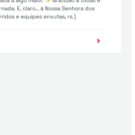
ada a algo maior.
Gratidão a todas e
nada. E, claro… à Nossa Senhora dos
ridos e equipes enxutas, rs.)