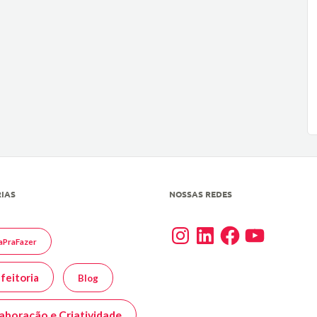
IAS
NOSSAS REDES
Instagram
LinkedIn
Facebook
YouTube
aPraFazer
feitoria
Blog
aboração e Criatividade