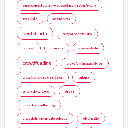
#financiamentocoletivo #crowdfunding #benfeitoria
#vaquinha
assinaturas
benfeitoria
campanha de música
criatividade
carnaval
chamada
crowdfunding
crowdfunding para livros
crowdfunding para música
cultura
dicas
cultura do cuidado
dicas de crowdfunding
dicas de financiamento coletivo
divulgação