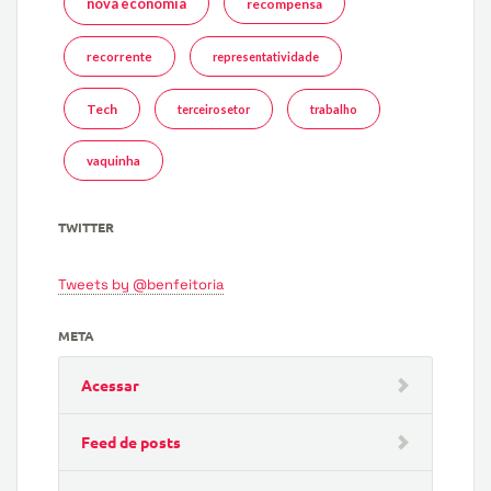
nova economia
recompensa
recorrente
representatividade
Tech
terceirosetor
trabalho
vaquinha
TWITTER
Tweets by @benfeitoria
META
Acessar
Feed de posts