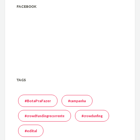
FACEBOOK
TAGS
#BotaPraFazer
#campanha
#crowdfundingrecorrente
#crowdunfing
#edital