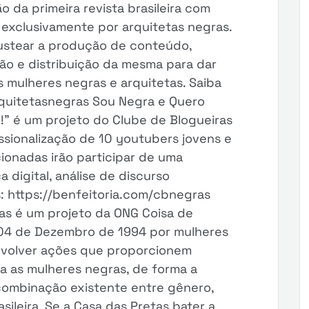
o da primeira revista brasileira com
xclusivamente por arquitetas negras.
ustear a produção de conteúdo,
ão e distribuição da mesma para dar
s mulheres negras e arquitetas. Saiba
rquitetasnegras Sou Negra e Quero
r!” é um projeto do Clube de Blogueiras
ssionalização de 10 youtubers jovens e
cionadas irão participar de uma
digital, análise de discurso
: https://benfeitoria.com/cbnegras
as é um projeto da ONG Coisa de
 04 de Dezembro de 1994 por mulheres
nvolver ações que proporcionem
ra as mulheres negras, de forma a
e combinação existente entre gênero,
ileira. Se a Casa das Pretas bater a