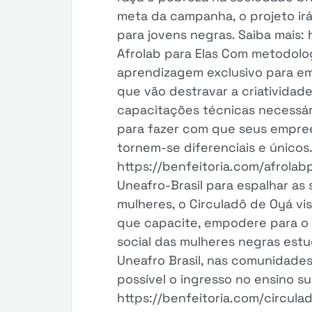
meta da campanha, o projeto irá
para jovens negras. Saiba mais:
Afrolab para Elas Com metodolog
aprendizagem exclusivo para e
que vão destravar a criatividad
capacitações técnicas necessári
para fazer com que seus empree
tornem-se diferenciais e únicos.
https://benfeitoria.com/afrolab
Uneafro-Brasil para espalhar as
mulheres, o Circuladô de Oyá vi
que capacite, empodere para o 
social das mulheres negras est
Uneafro Brasil, nas comunidades
possível o ingresso no ensino su
https://benfeitoria.com/circula