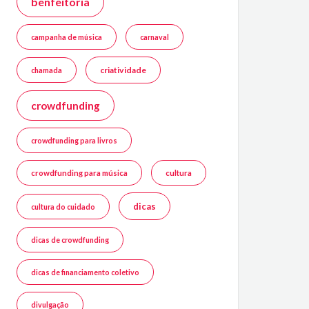
benfeitoria
campanha de música
carnaval
criatividade
chamada
crowdfunding
crowdfunding para livros
crowdfunding para música
cultura
dicas
cultura do cuidado
dicas de crowdfunding
dicas de financiamento coletivo
divulgação