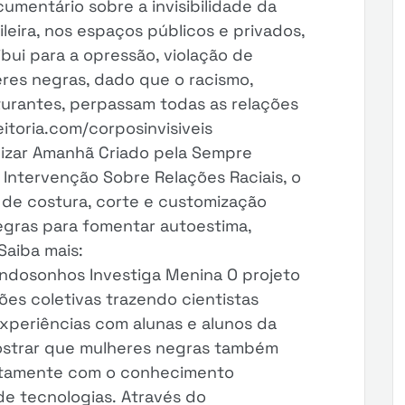
umentário sobre a invisibilidade da
leira, nos espaços públicos e privados,
ibui para a opressão, violação de
eres negras, dado que o racismo,
turantes, perpassam todas as relações
eitoria.com/corposinvisiveis
izar Amanhã Criado pela Sempre
e Intervenção Sobre Relações Raciais, o
 de costura, corte e customização
egras para fomentar autoestima,
Saiba mais:
andosonhos Investiga Menina O projeto
es coletivas trazendo cientistas
xperiências com alunas e alunos da
ostrar que mulheres negras também
stamente com o conhecimento
de tecnologias. Através do