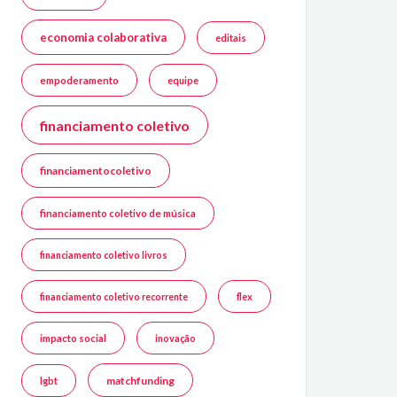
economia colaborativa
editais
empoderamento
equipe
financiamento coletivo
financiamentocoletivo
financiamento coletivo de música
financiamento coletivo livros
financiamento coletivo recorrente
flex
impacto social
inovação
matchfunding
lgbt