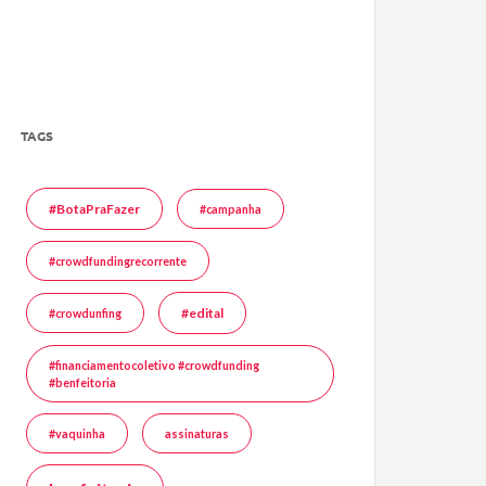
TAGS
#BotaPraFazer
#campanha
#crowdfundingrecorrente
#edital
#crowdunfing
#financiamentocoletivo #crowdfunding
#benfeitoria
#vaquinha
assinaturas