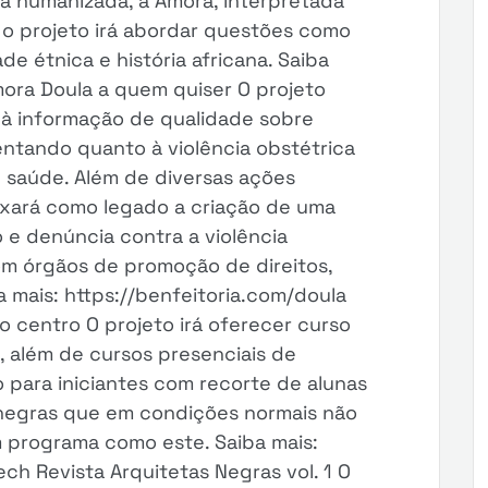
a humanizada, a Amora, interpretada
 o projeto irá abordar questões como
ade étnica e história africana. Saiba
mora Doula a quem quiser O projeto
à informação de qualidade sobre
entando quanto à violência obstétrica
e saúde. Além de diversas ações
ixará como legado a criação de uma
o e denúncia contra a violência
om órgãos de promoção de direitos,
a mais: https://benfeitoria.com/doula
 centro O projeto irá oferecer curso
 além de cursos presenciais de
 para iniciantes com recorte de alunas
negras que em condições normais não
 programa como este. Saiba mais:
ch Revista Arquitetas Negras vol. 1 O