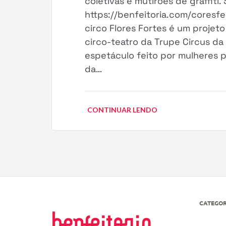
coletivas e mutirões de graffiti. 
https://benfeitoria.com/coresfe
circo Flores Fortes é um proje
circo-teatro da Trupe Circus d
espetáculo feito por mulheres 
da…
CONTINUAR LENDO
CATEGOR