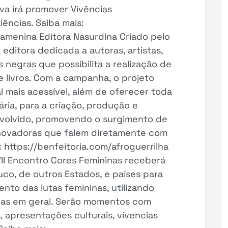
iva irá promover Vivências
ências. Saiba mais:
gamenina Editora Nasurdina Criado pelo
 editora dedicada a autoras, artistas,
s negras que possibilita a realização de
 livros. Com a campanha, o projeto
l mais acessível, além de oferecer toda
ria, para a criação, produção e
envolvido, promovendo o surgimento de
inovadoras que falem diretamente com
 https://benfeitoria.com/afroguerrilha
VII Encontro Cores Femininas receberá
uco, de outros Estados, e países para
ento das lutas femininas, utilizando
nas em geral. Serão momentos com
s, apresentações culturais, vivencias