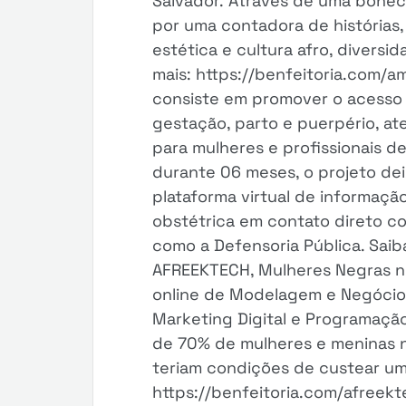
Salvador. Através de uma bonec
por uma contadora de histórias,
estética e cultura afro, diversid
mais: https://benfeitoria.com/a
consiste em promover o acesso 
gestação, parto e puerpério, at
para mulheres e profissionais d
durante 06 meses, o projeto de
plataforma virtual de informaçã
obstétrica em contato direto c
como a Defensoria Pública. Saib
AFREEKTECH, Mulheres Negras no
online de Modelagem e Negócio,
Marketing Digital e Programação
de 70% de mulheres e meninas 
teriam condições de custear um
https://benfeitoria.com/afreekte