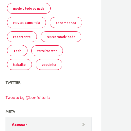
modelo tudo ou nada
nova economia
recompensa
recorrente
representatividade
Tech
terceirosetor
trabalho
vaquinha
TWITTER
Tweets by @benfeitoria
META
Acessar