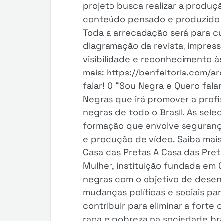
projeto busca realizar a produçã
conteúdo pensado e produzido e
Toda a arrecadação será para c
diagramação da revista, impress
visibilidade e reconhecimento à
mais: https://benfeitoria.com/a
falar! O “Sou Negra e Quero fala
Negras que irá promover a profi
negras de todo o Brasil. As sele
formação que envolve segurança 
e produção de vídeo. Saiba mais
Casa das Pretas A Casa das Pret
Mulher, instituição fundada em
negras com o objetivo de dese
mudanças políticas e sociais pa
contribuir para eliminar a fort
raça e pobreza na sociedade bras