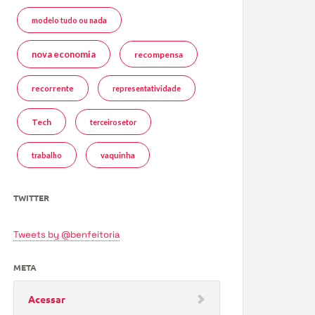
modelo tudo ou nada
nova economia
recompensa
recorrente
representatividade
Tech
terceirosetor
trabalho
vaquinha
TWITTER
Tweets by @benfeitoria
META
Acessar