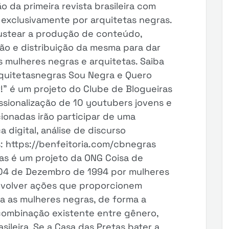
o da primeira revista brasileira com
xclusivamente por arquitetas negras.
ustear a produção de conteúdo,
ão e distribuição da mesma para dar
s mulheres negras e arquitetas. Saiba
rquitetasnegras Sou Negra e Quero
r!” é um projeto do Clube de Blogueiras
ssionalização de 10 youtubers jovens e
cionadas irão participar de uma
digital, análise de discurso
: https://benfeitoria.com/cbnegras
as é um projeto da ONG Coisa de
 04 de Dezembro de 1994 por mulheres
nvolver ações que proporcionem
ra as mulheres negras, de forma a
e combinação existente entre gênero,
ileira. Se a Casa das Pretas bater a