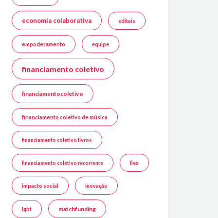
economia colaborativa
editais
empoderamento
equipe
financiamento coletivo
financiamentocoletivo
financiamento coletivo de música
financiamento coletivo livros
financiamento coletivo recorrente
flex
impacto social
inovação
matchfunding
lgbt