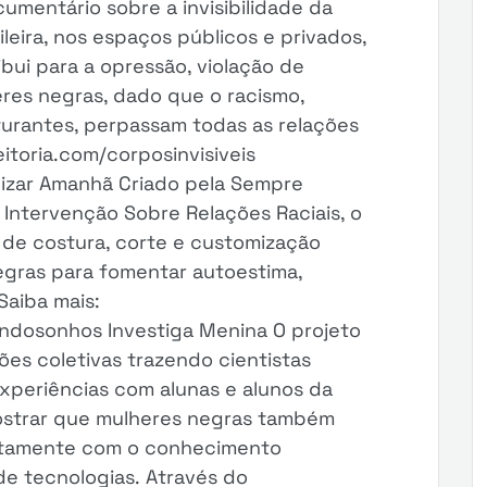
umentário sobre a invisibilidade da
leira, nos espaços públicos e privados,
ibui para a opressão, violação de
eres negras, dado que o racismo,
turantes, perpassam todas as relações
eitoria.com/corposinvisiveis
izar Amanhã Criado pela Sempre
e Intervenção Sobre Relações Raciais, o
 de costura, corte e customização
egras para fomentar autoestima,
Saiba mais:
andosonhos Investiga Menina O projeto
es coletivas trazendo cientistas
xperiências com alunas e alunos da
ostrar que mulheres negras também
stamente com o conhecimento
de tecnologias. Através do