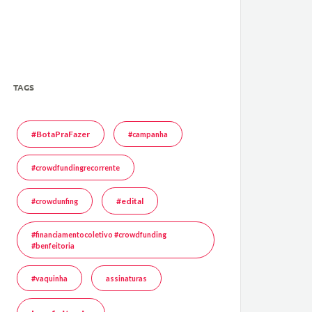
TAGS
#BotaPraFazer
#campanha
#crowdfundingrecorrente
#edital
#crowdunfing
#financiamentocoletivo #crowdfunding
#benfeitoria
#vaquinha
assinaturas