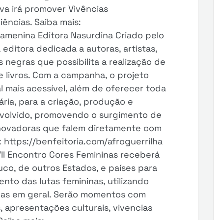
iva irá promover Vivências
ências. Saiba mais:
gamenina Editora Nasurdina Criado pelo
 editora dedicada a autoras, artistas,
s negras que possibilita a realização de
 livros. Com a campanha, o projeto
l mais acessível, além de oferecer toda
ria, para a criação, produção e
envolvido, promovendo o surgimento de
inovadoras que falem diretamente com
 https://benfeitoria.com/afroguerrilha
VII Encontro Cores Femininas receberá
uco, de outros Estados, e países para
ento das lutas femininas, utilizando
nas em geral. Serão momentos com
s, apresentações culturais, vivencias