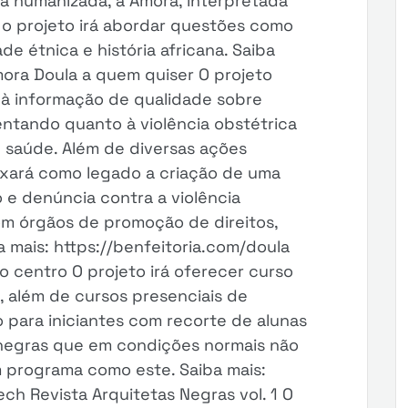
a humanizada, a Amora, interpretada
 o projeto irá abordar questões como
ade étnica e história africana. Saiba
mora Doula a quem quiser O projeto
à informação de qualidade sobre
entando quanto à violência obstétrica
e saúde. Além de diversas ações
ixará como legado a criação de uma
o e denúncia contra a violência
om órgãos de promoção de direitos,
a mais: https://benfeitoria.com/doula
 centro O projeto irá oferecer curso
 além de cursos presenciais de
 para iniciantes com recorte de alunas
negras que em condições normais não
 programa como este. Saiba mais:
ch Revista Arquitetas Negras vol. 1 O