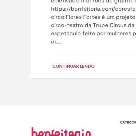
coletivas e mutirões de graffiti. 
https://benfeitoria.com/coresfe
circo Flores Fortes é um proje
circo-teatro da Trupe Circus d
espetáculo feito por mulheres 
da…
CONTINUAR LENDO
CATEGOR