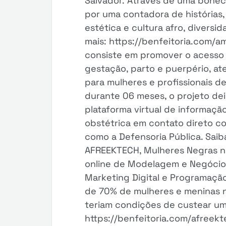
Salvador. Através de uma bonec
por uma contadora de histórias,
estética e cultura afro, diversid
mais: https://benfeitoria.com/a
consiste em promover o acesso 
gestação, parto e puerpério, at
para mulheres e profissionais d
durante 06 meses, o projeto de
plataforma virtual de informaçã
obstétrica em contato direto c
como a Defensoria Pública. Saib
AFREEKTECH, Mulheres Negras no
online de Modelagem e Negócio,
Marketing Digital e Programação
de 70% de mulheres e meninas 
teriam condições de custear um
https://benfeitoria.com/afreekte