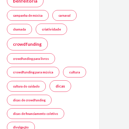
benfeitoria
campanha de música
carnaval
criatividade
chamada
crowdfunding
crowdfunding para livros
crowdfunding para música
cultura
dicas
cultura do cuidado
dicas de crowdfunding
dicas de financiamento coletivo
divulgação