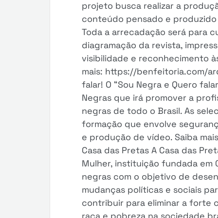
projeto busca realizar a produçã
conteúdo pensado e produzido e
Toda a arrecadação será para c
diagramação da revista, impress
visibilidade e reconhecimento à
mais: https://benfeitoria.com/a
falar! O “Sou Negra e Quero fala
Negras que irá promover a profi
negras de todo o Brasil. As sele
formação que envolve segurança 
e produção de vídeo. Saiba mais
Casa das Pretas A Casa das Pret
Mulher, instituição fundada em
negras com o objetivo de dese
mudanças políticas e sociais pa
contribuir para eliminar a fort
raça e pobreza na sociedade bras