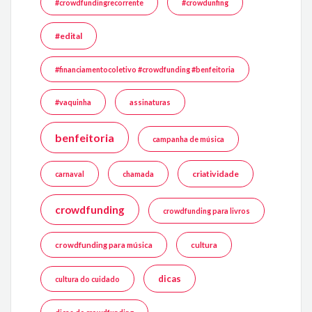
#crowdfundingrecorrente
#crowdunfing
#edital
#financiamentocoletivo #crowdfunding #benfeitoria
#vaquinha
assinaturas
benfeitoria
campanha de música
criatividade
carnaval
chamada
crowdfunding
crowdfunding para livros
crowdfunding para música
cultura
dicas
cultura do cuidado