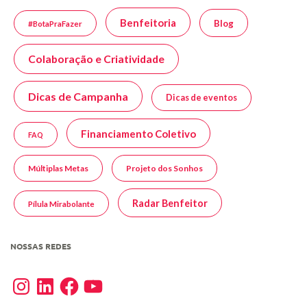
Benfeitoria
Blog
#BotaPraFazer
Colaboração e Criatividade
Dicas de Campanha
Dicas de eventos
Financiamento Coletivo
FAQ
Múltiplas Metas
Projeto dos Sonhos
Radar Benfeitor
Pílula Mirabolante
NOSSAS REDES
Instagram
LinkedIn
Facebook
YouTube