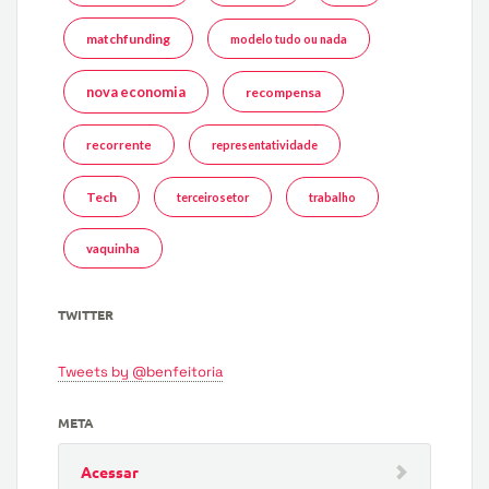
matchfunding
modelo tudo ou nada
nova economia
recompensa
recorrente
representatividade
Tech
terceirosetor
trabalho
vaquinha
TWITTER
Tweets by @benfeitoria
META
Acessar