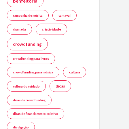
benfeitoria
campanha de música
carnaval
criatividade
chamada
crowdfunding
crowdfunding para livros
crowdfunding para música
cultura
dicas
cultura do cuidado
dicas de crowdfunding
dicas de financiamento coletivo
divulgação