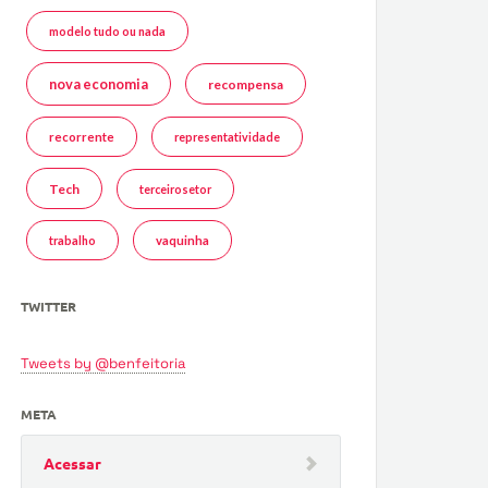
modelo tudo ou nada
nova economia
recompensa
recorrente
representatividade
Tech
terceirosetor
trabalho
vaquinha
TWITTER
Tweets by @benfeitoria
META
Acessar