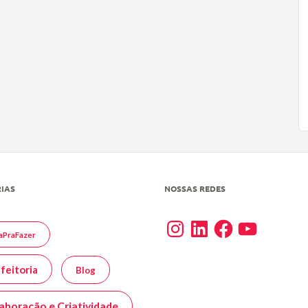
IAS
NOSSAS REDES
Instagram
LinkedIn
Facebook
YouTube
aPraFazer
feitoria
Blog
aboração e Criatividade