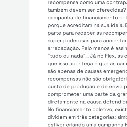
recompensa como uma contrapar
também devem ser oferecidas? A
campanha de financiamento col
porque acreditam na sua ideia. 
parte para receber as recompen
super poderosas para aumentar 
arrecadação. Pelo menos é assi
“tudo ou nada”… Já no Flex, as
que isso aconteça é que as cam
são apenas de causas emergencia
recompensas não são obrigatória
custo de produção e de envio p
comprometer uma parte da gran
diretamente na causa defendida
No financiamento coletivo, exis
dividem em três categorias: simb
estiver criando uma campanha F