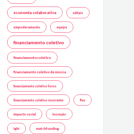
economia colaborativa
editais
empoderamento
equipe
financiamento coletivo
financiamentocoletivo
financiamento coletivo de música
financiamento coletivo livros
financiamento coletivo recorrente
flex
impacto social
inovação
matchfunding
lgbt