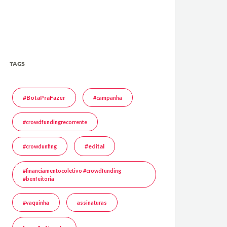
TAGS
#BotaPraFazer
#campanha
#crowdfundingrecorrente
#edital
#crowdunfing
#financiamentocoletivo #crowdfunding
#benfeitoria
#vaquinha
assinaturas