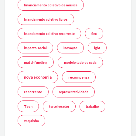
financiamento coletivo de música
financiamento coletivo livros
financiamento coletivo recorrente
flex
impacto social
inovação
lgbt
matchfunding
modelo tudo ou nada
nova economia
recompensa
recorrente
representatividade
Tech
terceirosetor
trabalho
vaquinha