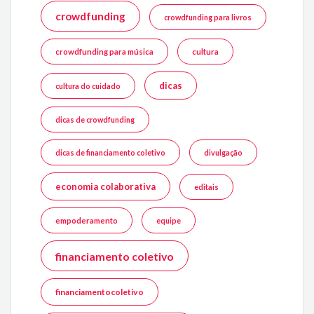
crowdfunding
crowdfunding para livros
crowdfunding para música
cultura
dicas
cultura do cuidado
dicas de crowdfunding
dicas de financiamento coletivo
divulgação
economia colaborativa
editais
empoderamento
equipe
financiamento coletivo
financiamentocoletivo