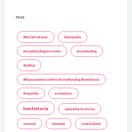
TAGS
#BotaPraFazer
#campanha
#crowdfundingrecorrente
#crowdunfing
#edital
#financiamentocoletivo #crowdfunding #benfeitoria
#vaquinha
assinaturas
benfeitoria
campanha de música
criatividade
carnaval
chamada