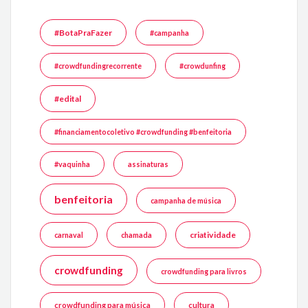
#BotaPraFazer
#campanha
#crowdfundingrecorrente
#crowdunfing
#edital
#financiamentocoletivo #crowdfunding #benfeitoria
#vaquinha
assinaturas
benfeitoria
campanha de música
criatividade
carnaval
chamada
crowdfunding
crowdfunding para livros
crowdfunding para música
cultura