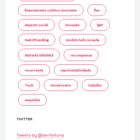
financiamento coletivo recorrente
flex
impacto social
inovação
lgbt
matchfunding
modelo tudo ou nada
nova economia
recompensa
recorrente
representatividade
Tech
terceirosetor
trabalho
vaquinha
TWITTER
Tweets by @benfeitoria