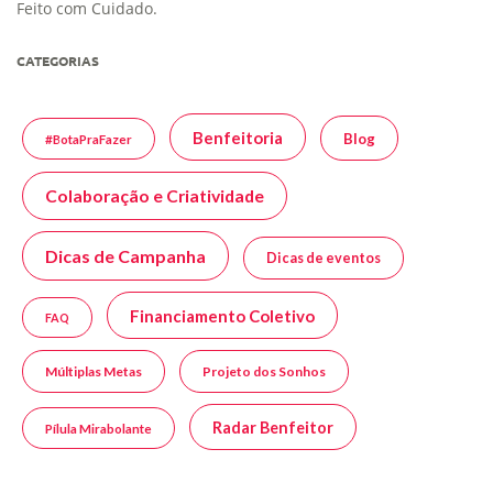
Feito com Cuidado.
CATEGORIAS
Benfeitoria
Blog
#BotaPraFazer
Colaboração e Criatividade
Dicas de Campanha
Dicas de eventos
Financiamento Coletivo
FAQ
Múltiplas Metas
Projeto dos Sonhos
Radar Benfeitor
Pílula Mirabolante