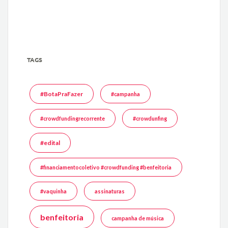
TAGS
#BotaPraFazer
#campanha
#crowdfundingrecorrente
#crowdunfing
#edital
#financiamentocoletivo #crowdfunding #benfeitoria
#vaquinha
assinaturas
benfeitoria
campanha de música