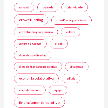
criatividade
carnaval
chamada
crowdfunding
crowdfunding para livros
crowdfunding para música
cultura
dicas
cultura do cuidado
dicas de crowdfunding
dicas de financiamento coletivo
divulgação
economia colaborativa
editais
empoderamento
equipe
financiamento coletivo