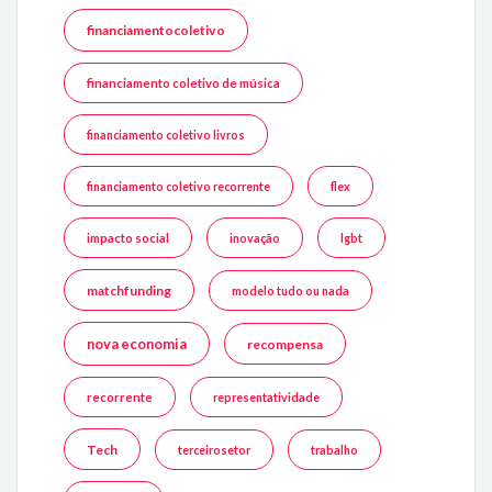
financiamentocoletivo
financiamento coletivo de música
financiamento coletivo livros
financiamento coletivo recorrente
flex
impacto social
inovação
lgbt
matchfunding
modelo tudo ou nada
nova economia
recompensa
recorrente
representatividade
Tech
terceirosetor
trabalho