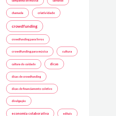
campanha de música
carnaval
criatividade
chamada
crowdfunding
crowdfunding para livros
crowdfunding para música
cultura
dicas
cultura do cuidado
dicas de crowdfunding
dicas de financiamento coletivo
divulgação
economia colaborativa
editais