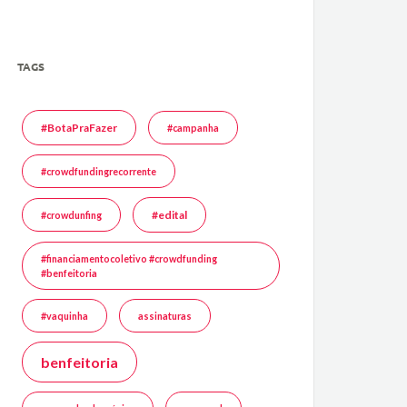
TAGS
#BotaPraFazer
#campanha
#crowdfundingrecorrente
#edital
#crowdunfing
#financiamentocoletivo #crowdfunding
#benfeitoria
#vaquinha
assinaturas
benfeitoria