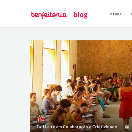
HOME
Tati Leite
em
Colaboração e Criatividade
1