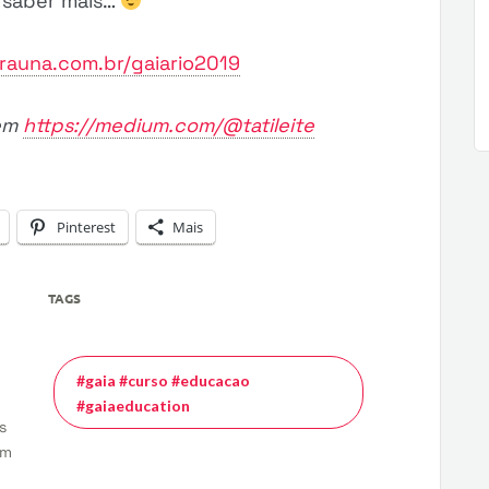
 saber mais…
rrauna.com.br/gaiario2019
 em
https://medium.com/@tatileite
Pinterest
Mais
TAGS
#gaia #curso #educacao
#gaiaeducation
s
em