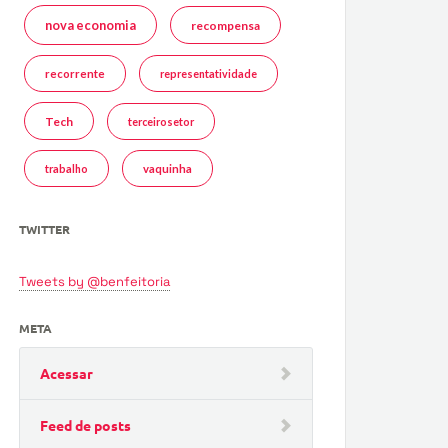
nova economia
recompensa
recorrente
representatividade
Tech
terceirosetor
trabalho
vaquinha
TWITTER
Tweets by @benfeitoria
META
Acessar
Feed de posts