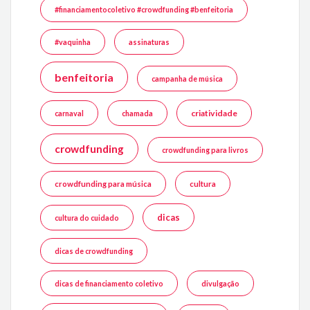
#financiamentocoletivo #crowdfunding #benfeitoria
#vaquinha
assinaturas
benfeitoria
campanha de música
criatividade
carnaval
chamada
crowdfunding
crowdfunding para livros
crowdfunding para música
cultura
dicas
cultura do cuidado
dicas de crowdfunding
dicas de financiamento coletivo
divulgação