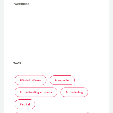
FACEBOOK
TAGS
#BotaPraFazer
#campanha
#crowdfundingrecorrente
#crowdunfing
#edital