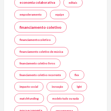
economia colaborativa
editais
empoderamento
equipe
financiamento coletivo
financiamentocoletivo
financiamento coletivo de música
financiamento coletivo livros
financiamento coletivo recorrente
flex
impacto social
inovação
lgbt
matchfunding
modelo tudo ou nada
nova economia
recompensa