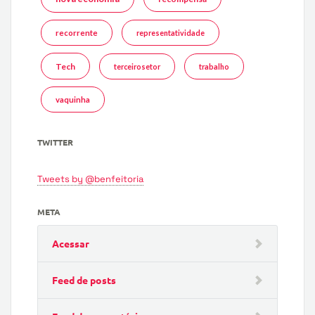
recorrente
representatividade
Tech
terceirosetor
trabalho
vaquinha
TWITTER
Tweets by @benfeitoria
META
Acessar
Feed de posts